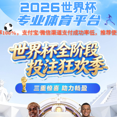
乐天使-fun88乐天使-官方网站
你现在的位置
主页
产品展示
钢承口硁管
钢承口硁管
平口硁管
承插口管
企口硁管
钢承口硁管