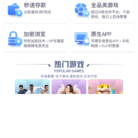
钢承口硁管
共
1
页
11
条记录
乐天使-fun88永发
新闻动态
聚焦行业资讯，实时播报行业动态
水泥管厂家教您“听”声音：敲击管壁能判断内
不少采购水泥管的工程从业者，在现场验货时都听过老师傅说可以靠敲击管壁的声音判断内部状态，很多人会好奇这种看似朴素的方法，到底能不能用来判断水泥管的内部密实度。 襄阳...
30
2026-06
襄阳水泥管钢承口是什么？这种接口一般用在什
在市政排水工程中， 襄阳水泥管 的接口类型直接影响整条管线的密封性和使用寿命。平口、企口、承插口大家多少都听过，但钢承口这个名称，不少施工方和采购人员其实并不熟悉。...
29
2026-05