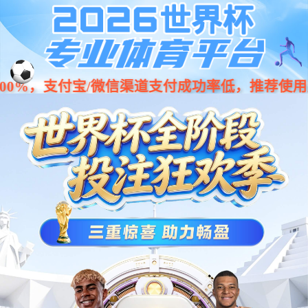
乐天使-fun88乐天使-官方网站
你现在的位置
主页
产品展示
企口硁管
企口硁管
信息来源： 作者：襄阳乐天使-fun88永发建材有限公司 发布
时间：2021-07-14 10:32