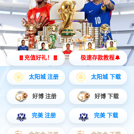
上一篇：
平口硁管
下一篇：
平口硁管
返回列表页
乐天使-fun88永发
新闻动态
聚焦行业资讯，实时播报行业动态