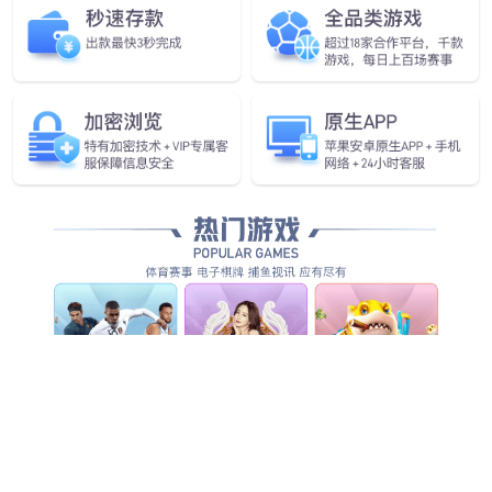
平口硁管
平口硁管
首页
1
2
3
4
下一页
末页
共
4
页
37
条
乐天使-fun88永发
新闻动态
聚焦行业资讯，实时播报行业动态
水泥管厂家教您“听”声音：敲击管壁能判断内
不少采购水泥管的工程从业者，在现场验货时都听过老师傅说可以靠敲击管壁的声音判断内部状态，很多人会好奇这种看似朴素的方法，到底能不能用来判断水泥管的内部密实度。 襄阳...
30
2026-06